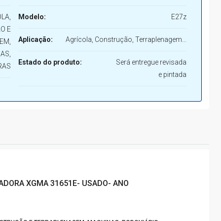
LA,
Modelo:
E27z
O E
Aplicação:
Agrícola, Construção, Terraplenagem...
EM,
AS,
Estado do produto:
Será entregue revisada
RAS
e pintada
ADORA XGMA 31651E- USADO- ANO