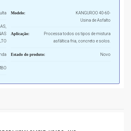
lta
KANGUROO 40-60-
Modelo:
Usina de Asfalto
AS,
NAS
Processa todos os tipos de mistura
Aplicação:
LTO
asfáltica fria, concreto e solos.
nda
Novo
Estado do produto:
MBO