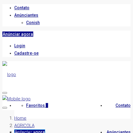
Contato
Anúnciantes
Conish
Anúnciar agora
Login
Cadastre-se
Favoritos
0
Contato
Home
AGRICOLA
Anúnciar agora
Anúnciantes