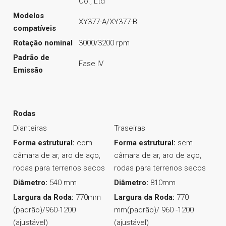
Co., Ltd
Modelos
XY377-A/XY377-B
compatíveis
Rotação nominal
3000/3200 rpm
Padrão de
Fase IV
Emissão
Rodas
Dianteiras
Traseiras
Forma estrutural:
com
Forma estrutural:
sem
câmara de ar, aro de aço,
câmara de ar, aro de aço,
rodas para terrenos secos
rodas para terrenos secos
Diâmetro:
540 mm
Diâmetro:
810mm
Largura da Roda:
770mm
Largura da Roda:
770
(padrão)/960-1200
mm(padrão)/ 960 -1200
(ajustável)
(ajustável)