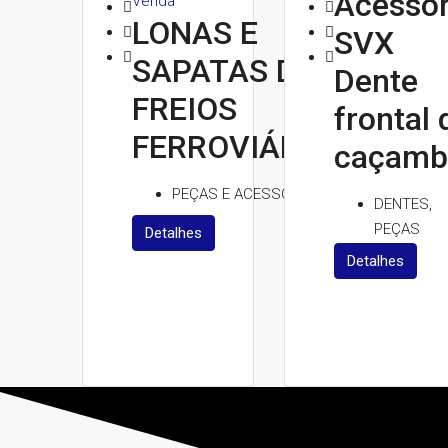
Acessór
Venda
LONAS E
SVX
SAPATAS DE
Dente
FREIOS
frontal 
FERROVIÁRIAS
caçamb
PEÇAS E ACESSÓRIOS
DENTES,
PEÇAS
Detalhes
Detalhes