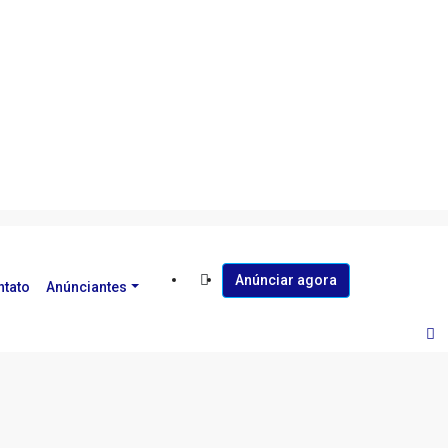
Anúnciar agora
ntato
Anúnciantes