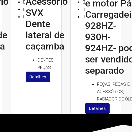
io
Acessório
e motor Pá
SVX
Carregadei
Dente
928HZ-
de
lateral de
930H-
a
caçamba
924HZ- po
ser vendid
DENTES,
PEÇAS
separado
Detalhes
PEÇAS, PEÇAS E
ACESSÓRIOS,
RADIADOR DE ÓL
Detalhes