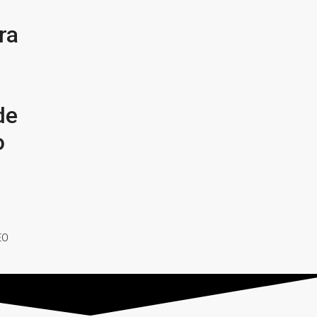
ra
de
o
EO