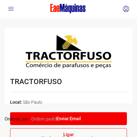
TRACTORFUSO
Local:
São Paulo
Enviar Email
Ordenar por:
Ordem padrão
Ligar