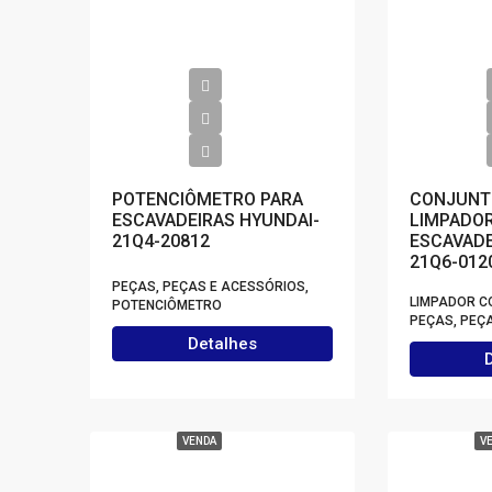
POTENCIÔMETRO PARA
CONJUNT
ESCAVADEIRAS HYUNDAI-
LIMPADO
21Q4-20812
ESCAVADE
21Q6-012
PEÇAS, PEÇAS E ACESSÓRIOS,
LIMPADOR C
POTENCIÔMETRO
PEÇAS, PEÇ
Detalhes
VENDA
V